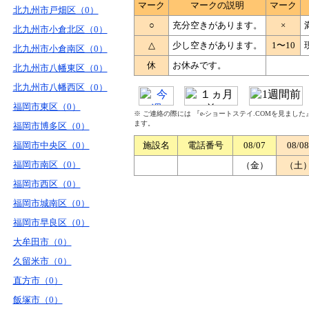
マーク
マークの説明
マーク
北九州市戸畑区（0）
○
充分空きがあります。
×
北九州市小倉北区（0）
△
少し空きがあります。
1〜10
北九州市小倉南区（0）
休
お休みです。
北九州市八幡東区（0）
北九州市八幡西区（0）
福岡市東区（0）
※ ご連絡の際には 『e-ショートステイ.COMを見まし
ます。
福岡市博多区（0）
福岡市中央区（0）
施設名
電話番号
08/07
08/08
福岡市南区（0）
（金）
（土
福岡市西区（0）
福岡市城南区（0）
福岡市早良区（0）
大牟田市（0）
久留米市（0）
直方市（0）
飯塚市（0）