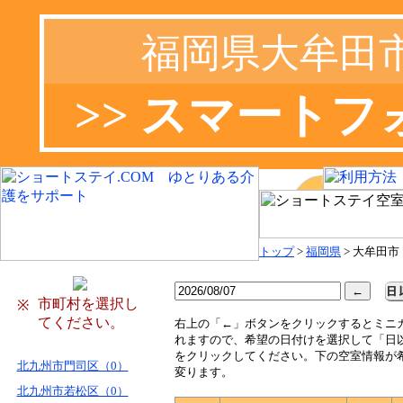
福岡県大牟田
>> スマート
トップ
>
福岡県
> 大牟田市
市町村を選択し
※
てください。
右
上の「←」ボタンをクリックするとミニ
れますので、希望の日付けを選択して「日
をクリックしてください。下の空室情報が
北九州市門司区（0）
変ります。
北九州市若松区（0）