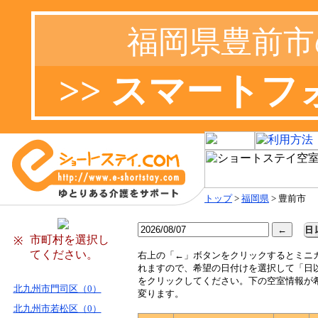
福岡県豊前市
>> スマート
トップ
>
福岡県
> 豊前市
市町村を選択し
※
てください。
右
上の「←」ボタンをクリックするとミニ
れますので、希望の日付けを選択して「日
をクリックしてください。下の空室情報が
北九州市門司区（0）
変ります。
北九州市若松区（0）