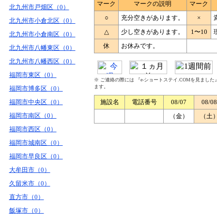
マーク
マークの説明
マーク
北九州市戸畑区（0）
○
充分空きがあります。
×
北九州市小倉北区（0）
△
少し空きがあります。
1〜10
北九州市小倉南区（0）
休
お休みです。
北九州市八幡東区（0）
北九州市八幡西区（0）
福岡市東区（0）
※ ご連絡の際には 『e-ショートステイ.COMを見まし
ます。
福岡市博多区（0）
福岡市中央区（0）
施設名
電話番号
08/07
08/08
福岡市南区（0）
（金）
（土
福岡市西区（0）
福岡市城南区（0）
福岡市早良区（0）
大牟田市（0）
久留米市（0）
直方市（0）
飯塚市（0）