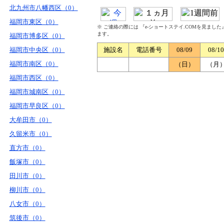
北九州市八幡西区（0）
福岡市東区（0）
※ ご連絡の際には 『e-ショートステイ.COMを見まし
ます。
福岡市博多区（0）
福岡市中央区（0）
施設名
電話番号
08/09
08/10
福岡市南区（0）
（日）
（月
福岡市西区（0）
福岡市城南区（0）
福岡市早良区（0）
大牟田市（0）
久留米市（0）
直方市（0）
飯塚市（0）
田川市（0）
柳川市（0）
八女市（0）
筑後市（0）