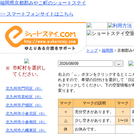
福岡県京都郡みやこ町のショートステイ
>> スマートフォンサイトはこちら
トップ
>
福岡県
> 京都郡
市町村を選択し
※
てください。
右
上の「←」ボタンをクリックするとミニ
れますので、希望の日付けを選択して「日
をクリックしてください。下の空室情報が
北九州市門司区（0）
変ります。
北九州市若松区（0）
マーク
マークの説明
マーク
北九州市戸畑区（0）
○
充分空きがあります。
×
北九州市小倉北区（0）
△
少し空きがあります。
1〜10
北九州市小倉南区（0）
休
お休みです。
北九州市八幡東区（0）