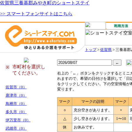
佐賀県三養基郡みやき町のショートステイ
>> スマートフォンサイトはこちら
トップ
>
佐賀県
> 三養基
市町村を選択し
※
てください。
右
上の「←」ボタンをクリックするとミニ
れますので、希望の日付けを選択して「日
をクリックしてください。下の空室情報が
佐賀市（0）
変ります。
唐津市（0）
マーク
マークの説明
マーク
鳥栖市（0）
○
充分空きがあります。
×
多久市（0）
△
少し空きがあります。
1〜10
伊万里市（0）
休
お休みです。
武雄市（0）