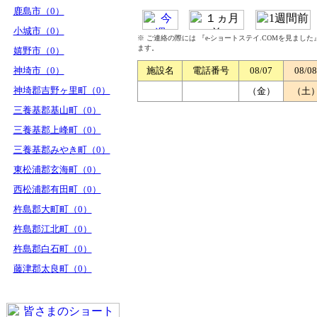
鹿島市（0）
小城市（0）
※ ご連絡の際には 『e-ショートステイ.COMを見まし
ます。
嬉野市（0）
神埼市（0）
施設名
電話番号
08/07
08/08
神埼郡吉野ヶ里町（0）
（金）
（土
三養基郡基山町（0）
三養基郡上峰町（0）
三養基郡みやき町（0）
東松浦郡玄海町（0）
西松浦郡有田町（0）
杵島郡大町町（0）
杵島郡江北町（0）
杵島郡白石町（0）
藤津郡太良町（0）