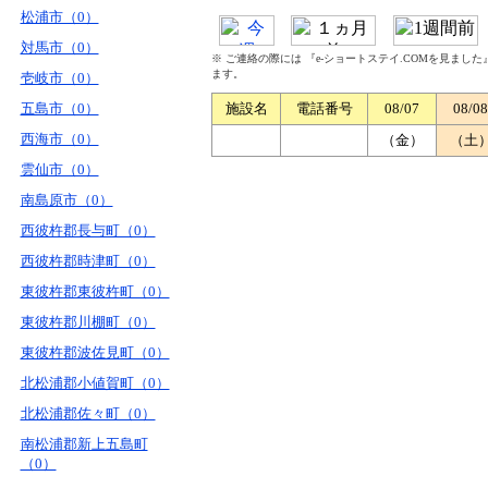
松浦市（0）
対馬市（0）
※ ご連絡の際には 『e-ショートステイ.COMを見まし
ます。
壱岐市（0）
五島市（0）
施設名
電話番号
08/07
08/08
西海市（0）
（金）
（土
雲仙市（0）
南島原市（0）
西彼杵郡長与町（0）
西彼杵郡時津町（0）
東彼杵郡東彼杵町（0）
東彼杵郡川棚町（0）
東彼杵郡波佐見町（0）
北松浦郡小値賀町（0）
北松浦郡佐々町（0）
南松浦郡新上五島町
（0）