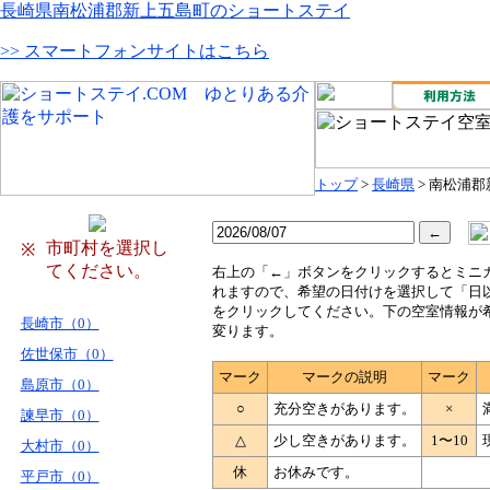
長崎県南松浦郡新上五島町のショートステイ
>> スマートフォンサイトはこちら
トップ
>
長崎県
> 南松浦
市町村を選択し
※
てください。
右
上の「←」ボタンをクリックするとミニ
れますので、希望の日付けを選択して「日
をクリックしてください。下の空室情報が
長崎市（0）
変ります。
佐世保市（0）
マーク
マークの説明
マーク
島原市（0）
○
充分空きがあります。
×
諫早市（0）
△
少し空きがあります。
1〜10
大村市（0）
休
お休みです。
平戸市（0）