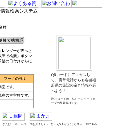
良村
カレンダーが表示さ
以降で検索」ボタン
希望の日付けからに
QRコードにアクセスし
マークの説明
て、携帯電話からも各都道
府県の施設の空き情報を調
満室です。
べよう！
現在の空室数です。
※QRコードは（株）デンソーウェ
ーブの登録商標です。
た』 または 『ホームページを見ました』 と伝えていただくとスムーズに進み