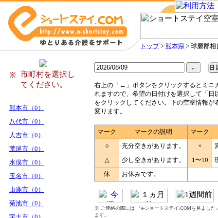
トップ
>
熊本県
> 球磨郡相
市町村を選択し
※
てください。
右
上の「←」ボタンをクリックするとミニ
れますので、希望の日付けを選択して「日
をクリックしてください。下の空室情報が
熊本市（0）
変ります。
八代市（0）
マーク
マークの説明
マーク
人吉市（0）
○
充分空きがあります。
×
荒尾市（0）
△
少し空きがあります。
1〜10
水俣市（0）
休
お休みです。
玉名市（0）
山鹿市（0）
菊池市（0）
※ ご連絡の際には 『e-ショートステイ.COMを見まし
ます。
宇土市（0）