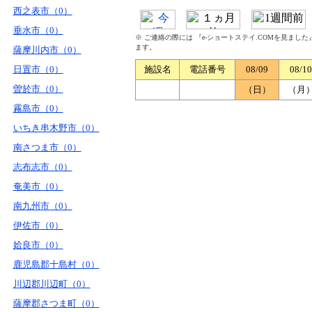
西之表市（0）
垂水市（0）
※ ご連絡の際には 『e-ショートステイ.COMを見まし
ます。
薩摩川内市（0）
日置市（0）
施設名
電話番号
08/09
08/10
曽於市（0）
（日）
（月
霧島市（0）
いちき串木野市（0）
南さつま市（0）
志布志市（0）
奄美市（0）
南九州市（0）
伊佐市（0）
姶良市（0）
鹿児島郡十島村（0）
川辺郡川辺町（0）
薩摩郡さつま町（0）