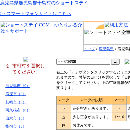
鹿児島県鹿児島郡十島村のショートステイ
>> スマートフォンサイトはこちら
トップ
>
鹿児島県
> 鹿児
市町村を選択し
※
てください。
右
上の「←」ボタンをクリックするとミニ
れますので、希望の日付けを選択して「日
をクリックしてください。下の空室情報が
鹿児島市（0）
変ります。
鹿屋市（0）
マーク
マークの説明
マーク
枕崎市（0）
○
充分空きがあります。
×
阿久根市（0）
△
少し空きがあります。
1〜10
出水市（0）
休
お休みです。
指宿市（0）