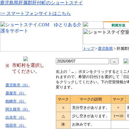
鹿児島県肝属郡肝付町のショートステイ
>> スマートフォンサイトはこちら
トップ
>
鹿児島県
> 肝属
市町村を選択し
※
てください。
右
上の「←」ボタンをクリックするとミニ
れますので、希望の日付けを選択して「日
をクリックしてください。下の空室情報が
鹿児島市（0）
変ります。
鹿屋市（0）
マーク
マークの説明
マーク
枕崎市（0）
○
充分空きがあります。
×
阿久根市（0）
△
少し空きがあります。
1〜10
出水市（0）
休
お休みです。
指宿市（0）