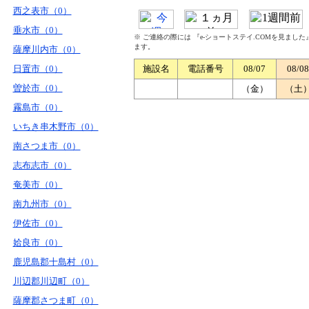
西之表市（0）
垂水市（0）
※ ご連絡の際には 『e-ショートステイ.COMを見まし
ます。
薩摩川内市（0）
日置市（0）
施設名
電話番号
08/07
08/08
曽於市（0）
（金）
（土
霧島市（0）
いちき串木野市（0）
南さつま市（0）
志布志市（0）
奄美市（0）
南九州市（0）
伊佐市（0）
姶良市（0）
鹿児島郡十島村（0）
川辺郡川辺町（0）
薩摩郡さつま町（0）