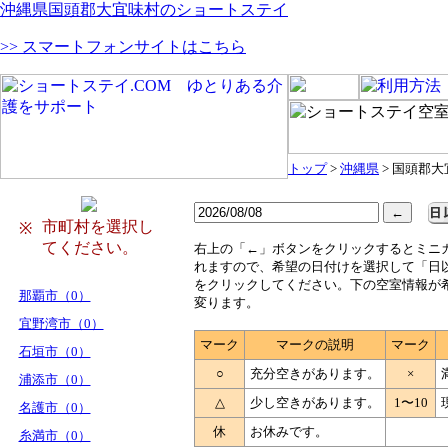
沖縄県国頭郡大宜味村のショートステイ
>> スマートフォンサイトはこちら
トップ
>
沖縄県
> 国頭郡
市町村を選択し
※
てください。
右
上の「←」ボタンをクリックするとミニ
れますので、希望の日付けを選択して「日
をクリックしてください。下の空室情報が
那覇市（0）
変ります。
宜野湾市（0）
マーク
マークの説明
マーク
石垣市（0）
○
充分空きがあります。
×
浦添市（0）
△
少し空きがあります。
1〜10
名護市（0）
休
お休みです。
糸満市（0）