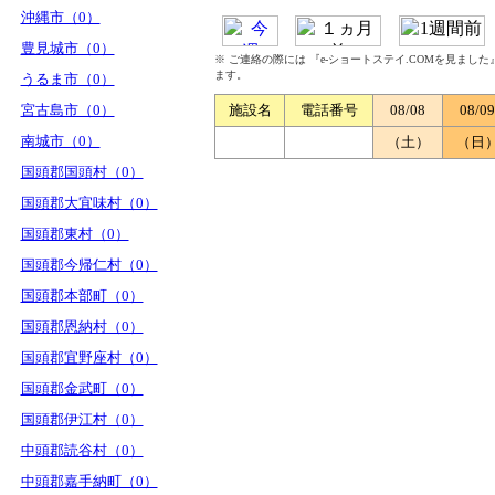
沖縄市（0）
豊見城市（0）
※ ご連絡の際には 『e-ショートステイ.COMを見まし
ます。
うるま市（0）
宮古島市（0）
施設名
電話番号
08/08
08/09
南城市（0）
（土）
（日
国頭郡国頭村（0）
国頭郡大宜味村（0）
国頭郡東村（0）
国頭郡今帰仁村（0）
国頭郡本部町（0）
国頭郡恩納村（0）
国頭郡宜野座村（0）
国頭郡金武町（0）
国頭郡伊江村（0）
中頭郡読谷村（0）
中頭郡嘉手納町（0）