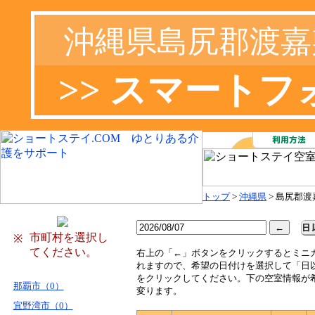
沖縄県島尻郡渡嘉
>> スマート
トップ
>
沖縄県
> 島尻郡
市町村を選択し
※
てください。
右
上の「←」ボタンをクリックするとミニ
れますので、希望の日付けを選択して「日
をクリックしてください。下の空室情報が
那覇市（0）
変ります。
宜野湾市（0）