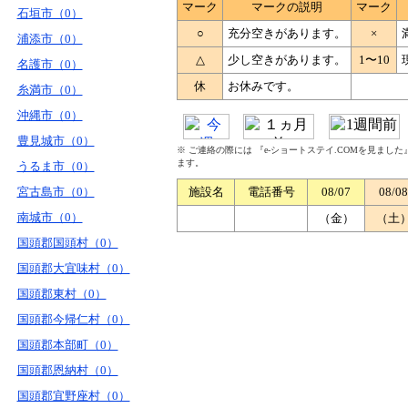
マーク
マークの説明
マーク
石垣市（0）
○
充分空きがあります。
×
浦添市（0）
△
少し空きがあります。
1〜10
名護市（0）
休
お休みです。
糸満市（0）
沖縄市（0）
豊見城市（0）
※ ご連絡の際には 『e-ショートステイ.COMを見まし
ます。
うるま市（0）
宮古島市（0）
施設名
電話番号
08/07
08/08
南城市（0）
（金）
（土
国頭郡国頭村（0）
国頭郡大宜味村（0）
国頭郡東村（0）
国頭郡今帰仁村（0）
国頭郡本部町（0）
国頭郡恩納村（0）
国頭郡宜野座村（0）