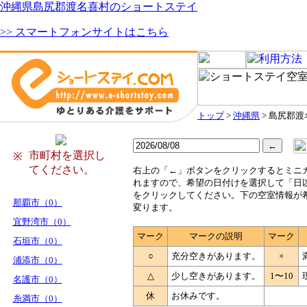
沖縄県島尻郡渡名喜村のショートステイ
>> スマートフォンサイトはこちら
トップ
>
沖縄県
> 島尻郡
市町村を選択し
※
てください。
右
上の「←」ボタンをクリックするとミニ
れますので、希望の日付けを選択して「日
をクリックしてください。下の空室情報が
那覇市（0）
変ります。
宜野湾市（0）
マーク
マークの説明
マーク
石垣市（0）
○
充分空きがあります。
×
浦添市（0）
△
少し空きがあります。
1〜10
名護市（0）
休
お休みです。
糸満市（0）