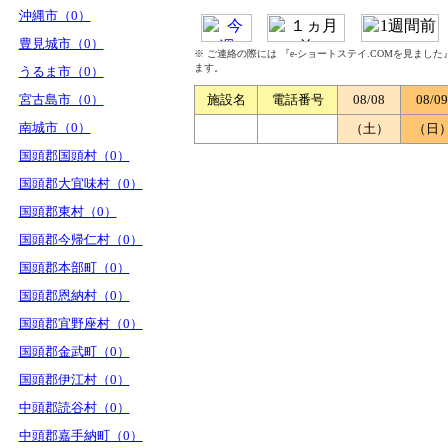
沖縄市（0）
豊見城市（0）
※ ご連絡の際には 『e-ショートステイ.COMを見まし
ます。
うるま市（0）
宮古島市（0）
施設名
電話番号
08/08
08/09
南城市（0）
（土）
（日
国頭郡国頭村（0）
国頭郡大宜味村（0）
国頭郡東村（0）
国頭郡今帰仁村（0）
国頭郡本部町（0）
国頭郡恩納村（0）
国頭郡宜野座村（0）
国頭郡金武町（0）
国頭郡伊江村（0）
中頭郡読谷村（0）
中頭郡嘉手納町（0）