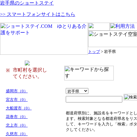
岩手県のショートステイ
>> スマートフォンサイトはこちら
トップ
> 岩手県
市町村を選択し
※
てください。
盛岡市（0）
宮古市（0）
大船渡市（0）
都道府県別に、施設名をキーワードと
花巻市（0）
ます。検索対象となる都道府県名をリ
して、キーワードを入力し「検索」ボ
北上市（0）
クしてください。
久慈市（0）